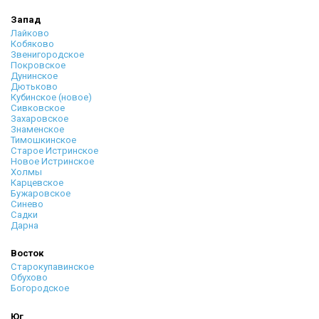
Запад
Лайково
Кобяково
Звенигородское
Покровское
Дунинское
Дютьково
Кубинское (новое)
Сивковское
Захаровское
Знаменское
Тимошкинское
Старое Истринское
Новое Истринское
Холмы
Карцевское
Бужаровское
Синево
Садки
Дарна
Восток
Старокупавинское
Обухово
Богородское
Юг