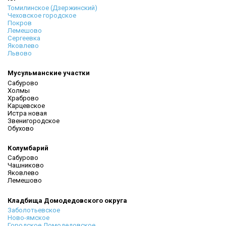
Томилинское (Дзержинский)
Чеховское городское
Покров
Лемешово
Сергеевка
Яковлево
Львово
Мусульманские участки
Сабурово
Холмы
Храброво
Карцевское
Истра новая
Звенигородское
Обухово
Колумбарий
Сабурово
Чашниково
Яковлево
Лемешово
Кладбища Домодедовского округа
Заболотьевское
Ново-ямское
Городское Домодедовское