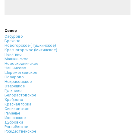
Север
Сабурово
Брехово
Новогорское (Пушкинское)
Красногорское (Митинское)
Пенягино
Машкинское
Новосходнинское
Чашниково
Шереметьевское
Поварово
Некрасовское
Озерецкое
Гульнево
Белорастовское
Храброво
Красная горка
Синьковское
Раменье
Икшанское
Дубровки
Рогачёвское
Рождественское